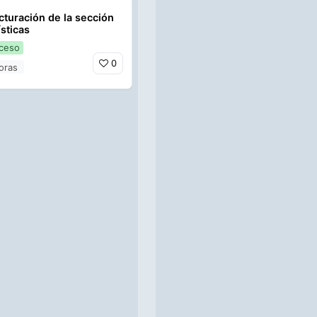
cturación de la sección
sticas
oceso
0
oras