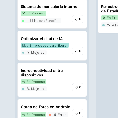
Sistema de mensajería interno
Re-estru
de Estadí
⚒️ En Proceso
⚒️ En Pr
0
🏋🏻‍♀️ Nueva Función
🔧 Mej
Optimizar el chat de IA
👷🏻‍♂️ En pruebas para liberar
0
🔧 Mejoras
Inerconectividad entre
dispositivos
⚒️ En Proceso
0
🔧 Mejoras
Carga de Fotos en Android
0
⚒️ En Proceso
🪲 Error